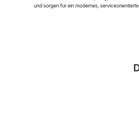
und sorgen für ein modernes, serviceorientiert
D
Telefonannahme 24/7