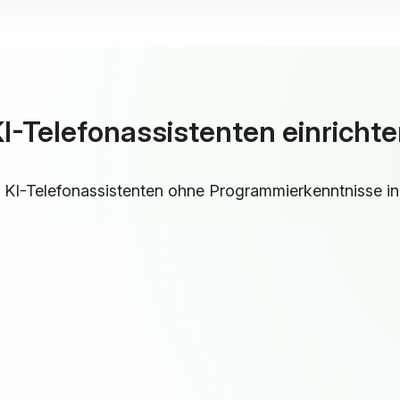
I-Telefonassistenten einricht
n KI-Telefonassistenten ohne Programmierkenntnisse i
en
,
men