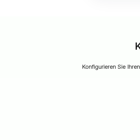
K
Konfigurieren Sie Ihre
Name, Stimme und Begrüßung
Geben Sie Ihrem Assistenten einen 😀
Nam
wählen Sie eine aus hunderten von 🗣️
Stim