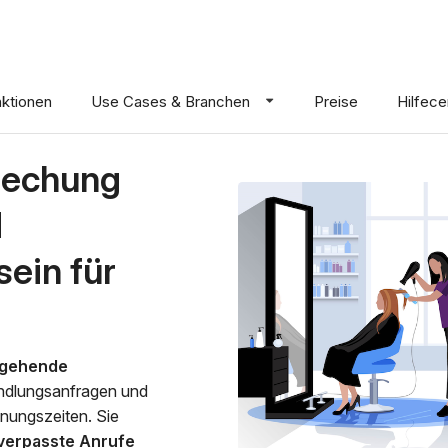
nktionen
Use Cases & Branchen
Preise
Hilfece
rechung
d
sein für
gehende
ndlungsanfragen und
nungszeiten. Sie
verpasste Anrufe