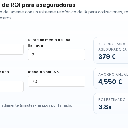
 de ROI para aseguradoras
 del agente con un asistente telefónico de IA para cotizaciones, 
estros.
s
Duración media de una
AHORRO PARA 
llamada
ASEGURADORA
379 €
e una
Atendido por IA %
AHORRO ANUA
4,550 €
ROI ESTIMADO
adamente {minutes} minutos por llamada.
3.8x