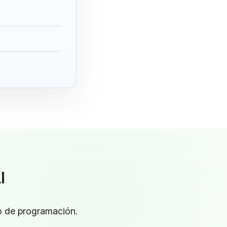
I
to de programación.